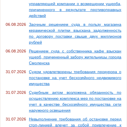
управляющей компании о возмещении ущерба,
причиненного в результате противоправных
действий
06.08.2026
Заочным решением суда в пользу магазина
керамической плитки взыскана задолженность
по договору поставки свыше двух миллионов
рублей
06.08.2026
Решением суда с собственника кафе взыскан
ущерб, причиненный забору жительницы города
Смоленска
31.07.2026
Судом удовлетворены требования прокурора о
постановке на учет бесхозяйного недвижимого
имущества
31.07.2026
Судебным актом возложена обязанность по
осуществлению комплекса мер по постановке на
учет в качестве бесхозяйного имущества сети
наружного освещения
31.07.2026
Невыполнение требования об остановке перед
стоп-линией влечет за собой привлечение к