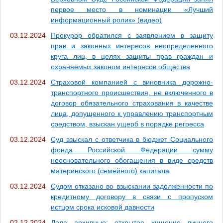
первое место в номинации «Лучший
информационный ролик» (видео)
03.12.2024
Прокурор обратился с заявлением в защиту
прав и законных интересов неопределенного
круга лиц, в целях защиты прав граждан и
охраняемых законом интересов общества
03.12.2024
Страховой компанией с виновника дорожно-
транспортного происшествия, не включенного в
договор обязательного страхования в качестве
лица, допущенного к управлению транспортным
средством, взыскан ущерб в порядке регресса
03.12.2024
Суд взыскал с ответчика в бюджет Социального
фонда Российской Федерации сумму
неосновательного обогащения в виде средств
материнского (семейного) капитала
03.12.2024
Судом отказано во взыскании задолженности по
кредитному договору в связи с пропуском
истцом срока исковой давности
02.12.2024
Дела архивные: открытое хищение личного