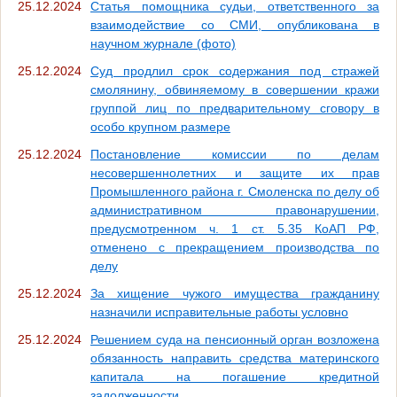
25.12.2024
Статья помощника судьи, ответственного за
взаимодействие со СМИ, опубликована в
научном журнале (фото)
25.12.2024
Суд продлил срок содержания под стражей
смолянину, обвиняемому в совершении кражи
группой лиц по предварительному сговору в
особо крупном размере
25.12.2024
Постановление комиссии по делам
несовершеннолетних и защите их прав
Промышленного района г. Смоленска по делу об
административном правонарушении,
предусмотренном ч. 1 ст. 5.35 КоАП РФ,
отменено с прекращением производства по
делу
25.12.2024
За хищение чужого имущества гражданину
назначили исправительные работы условно
25.12.2024
Решением суда на пенсионный орган возложена
обязанность направить средства материнского
капитала на погашение кредитной
задолженности