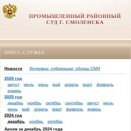
ПРОМЫШЛЕННЫЙ РАЙОННЫЙ
СУД Г. СМОЛЕНСКА
ПРЕСС-СЛУЖБА
Новости
Интервью, публикации, обзоры СМИ
2026 год
август
июль
июнь
май
апрель
март
февраль
январь
2025 год
декабрь
ноябрь
октябрь
сентябрь
август
июль
июнь
май
апрель
март
февраль
январь
2024 год
декабрь
ноябрь
октябрь
Архив за декабрь 2024 года