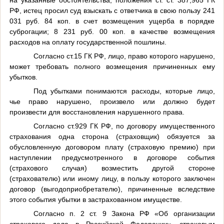
РФ, истец просил суд взыскать с ответчика в свою пользу 241
031 руб. 84 коп. в счет возмещения ущерба в порядке
суброгации; 8 231 руб. 00 коп. в качестве возмещения
расходов на оплату государственной пошлины.
Согласно ст.15 ГК РФ, лицо, право которого нарушено,
может требовать полного возмещения причиненных ему
убытков.
Под убытками понимаются расходы, которые лицо,
чье право нарушено, произвело или должно будет
произвести для восстановления нарушенного права.
Согласно ст.929 ГК РФ, по договору имущественного
страхования одна сторона (страховщик) обязуется за
обусловленную договором плату (страховую премию) при
наступлении предусмотренного в договоре события
(страхового случая) возместить другой стороне
(страхователю) или иному лицу, в пользу которого заключен
договор (выгодоприобретателю), причиненные вследствие
этого события убытки в застрахованном имуществе.
Согласно п. 2 ст. 9 Закона РФ «Об организации
страхового дела в Российской Федерации» страховым