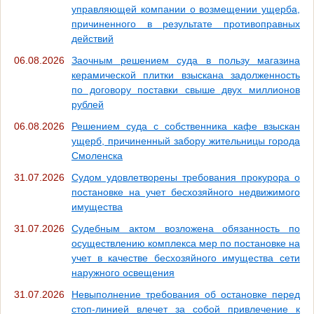
управляющей компании о возмещении ущерба,
причиненного в результате противоправных
действий
06.08.2026
Заочным решением суда в пользу магазина
керамической плитки взыскана задолженность
по договору поставки свыше двух миллионов
рублей
06.08.2026
Решением суда с собственника кафе взыскан
ущерб, причиненный забору жительницы города
Смоленска
31.07.2026
Судом удовлетворены требования прокурора о
постановке на учет бесхозяйного недвижимого
имущества
31.07.2026
Судебным актом возложена обязанность по
осуществлению комплекса мер по постановке на
учет в качестве бесхозяйного имущества сети
наружного освещения
31.07.2026
Невыполнение требования об остановке перед
стоп-линией влечет за собой привлечение к